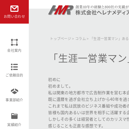
本文へ
お問い合わせ
株式会社ヘレナメディアリサーチ
トップページ
>
コラム
>
「生涯一営業マン」ある
会社案内
「生涯一営業マン
ご依頼目的
初めに
初めまして。
私は関東の地方都市で広告制作業を営む本
既に還暦を過ぎ会社立ち上げから40年を
事業部紹介
これまで私は民放のビジネス番組や成功者
皆様も国内あるいは世界を相手に活躍する
しかしその多くは経営者としてのカリスマ
実績紹介
感じることも正直な感想です。