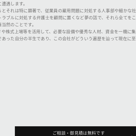
に遭遇します。
るとそれは特に顕著で、従業員の雇用問題に対処する人事部や細かな
トラブルに対処する弁護士を顧問に置くなど夢の話で、それら全てを
極当然のことです。
ドや株式上場等を活用して、必要な設備や優秀な人材、資金を一機に集
であった自分の半生であり、この会社がどういう遍歴を辿って現在に至
ご相談・御見積は無料です