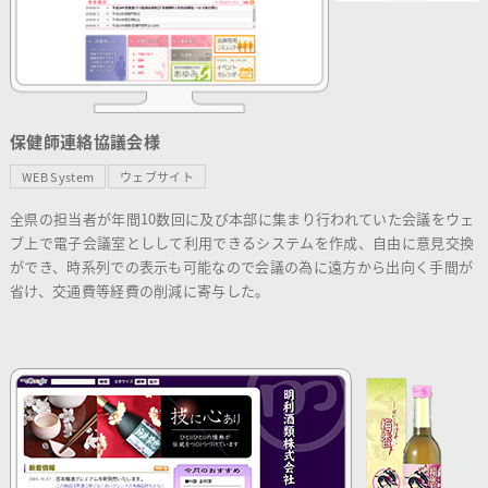
保健師連絡協議会様
WEB System
ウェブサイト
全県の担当者が年間10数回に及び本部に集まり行われていた会議をウェ
ブ上で電子会議室としして利用できるシステムを作成、自由に意見交換
ができ、時系列での表示も可能なので会議の為に遠方から出向く手間が
省け、交通費等経費の削減に寄与した。