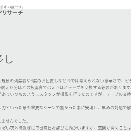
多し
人規模の列席者や4度のお色直しなど今では考えられない豪華さで、ビ
時間３０分ほどの披露宴では３回ほどテープを交換する必要があります
がありいつものようにスタッフが撮影を行ったのですが、テープの交
入刀といった最も重要なシーンで無かった事に安堵し、早めの対応で
えませんでした。
も寒い夜８時過ぎに毎日毎日お詫びに向かいますが、玄関が開くこと