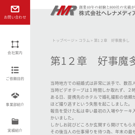
本文へ
お問い合わせ
株式会社ヘレナメディアリサーチ
トップページ
>
コラム
>
第1２章 好事魔多し
会社案内
第1２章 好事魔
ご依頼目的
当時地方での結婚式は非常に派手で、数百
当時ビデオテープは１時間しか取れず、２
ある日、提携先のホテルで婚礼撮影の依頼
ほど撮り逃すという失態を起こしました。
事業部紹介
報告を受けた私は幸い最初の入場やケーキ
かいました。
しかしお詫びどころか玄関すら開けてもら
実績紹介
その後当人の仕事帰りを待つ為、年末の最