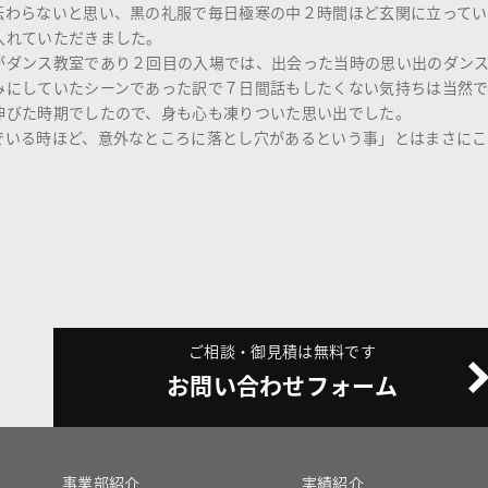
伝わらないと思い、黒の礼服で毎日極寒の中２時間ほど玄関に立ってい
入れていただきました。
がダンス教室であり２回目の入場では、出会った当時の思い出のダン
みにしていたシーンであった訳で７日間話もしたくない気持ちは当然で
伸びた時期でしたので、身も心も凍りついた思い出でした。
でいる時ほど、意外なところに落とし穴があるという事」とはまさにこ
ご相談・御見積は無料です
お問い合わせフォーム
事業部紹介
実績紹介