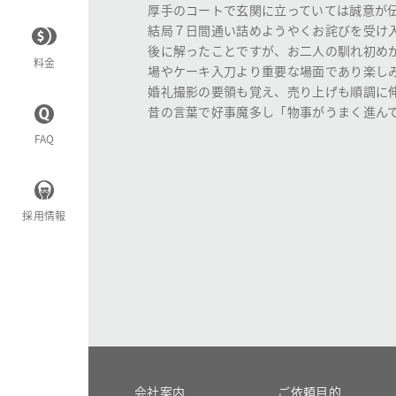
厚手のコートで玄関に立っていては誠意が
結局７日間通い詰めようやくお詫びを受け
後に解ったことですが、お二人の馴れ初め
料金
場やケーキ入刀より重要な場面であり楽し
婚礼撮影の要領も覚え、売り上げも順調に
昔の言葉で好事魔多し「物事がうまく進ん
FAQ
採用情報
会社案内
ご依頼目的