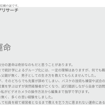
運命
自分の運命は奇妙なのもだと思うことがあります。
まで統計学によるグループ化には、一定の理解はありますが、何でも鵜
ら父親が無く、男子としての生き方を教えてもらえませんでした。
が、そのどちらでも先輩が辞めてしまい、バスケの技術も練習や試合
営業を学ぶはずが突然経験者が亡くなり、試行錯誤しながら自身で訪
の私がビデオカメラの操作方法から編集まで独学で学びます。
は無く、多くの苦い経験をしました。
して社員を経て経営者となるまで教えを乞う方に恵まれない運命にある