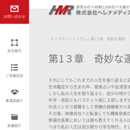
本文へ
お問い合わせ
株式会社ヘレナメディアリサーチ
トップページ
>
コラム
>
第1３章 奇妙な運命
会社案内
第1３章 奇妙な
ご依頼目的
それにしてもこれまでの人生を振り返ると
生命鑑定から生まれ年、星座占いや血液型
しかし私の人生を振り返ると、幼少の時か
中学・高校ともバスケット部に入部します
事業部紹介
社会人となり就職をして熟練の経験者から
その後、映像会社へと転身しても機械音痴
無論社長業においては誰も教えてくれる人
実績紹介
つまり私の人生は幼少期から学生時代、そ