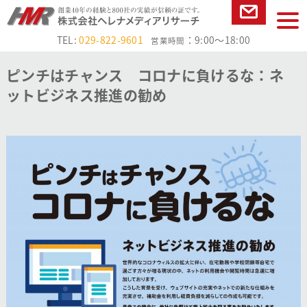
本文へ
tog
お問い合
nav
TEL:
029-822-9601
：9:00～18:00
営業時間
わせ
ピンチはチャンス コロナに負けるな：ネ
ットビジネス推進の勧め