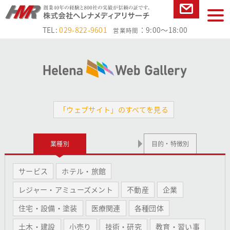
本文へ
tog
お問い合
nav
TEL:
029-822-9601
：9:00～18:00
営業時間
わせ
「ウェブサイト」のすべてを見る
業種別
目的・特徴別
サービス
ホテル・旅館
レジャー・アミューズメント
不動産
企業
住宅・設備・塗装
医療関連
各種団体
土木・建設
小売り
技術・研究
教育・習い事