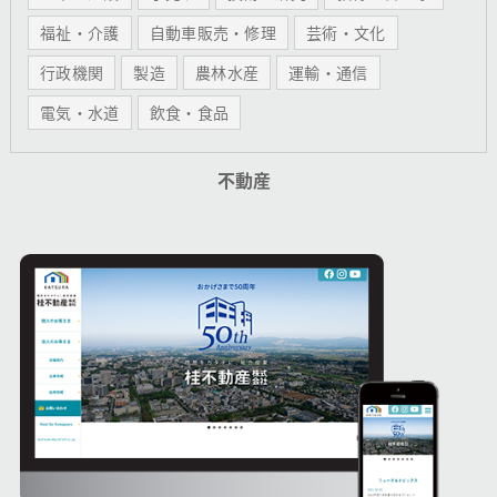
福祉・介護
自動車販売・修理
芸術・文化
行政機関
製造
農林水産
運輸・通信
電気・水道
飲食・食品
不動産