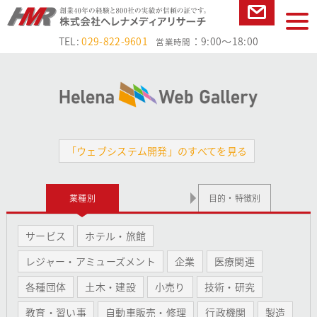
本文へ
tog
お問い合
nav
TEL:
029-822-9601
：9:00～18:00
営業時間
わせ
「ウェブシステム開発」のすべてを見る
業種別
目的・特徴別
サービス
ホテル・旅館
レジャー・アミューズメント
企業
医療関連
各種団体
土木・建設
小売り
技術・研究
教育・習い事
自動車販売・修理
行政機関
製造